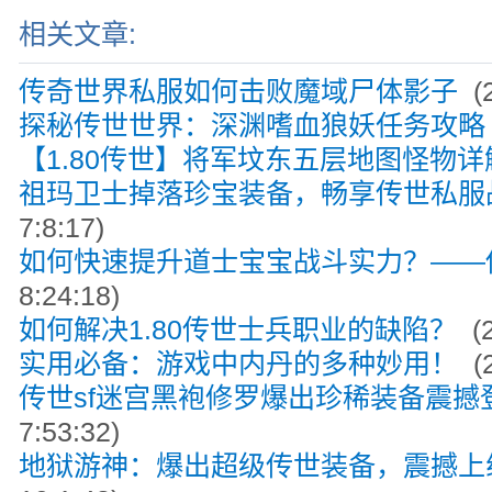
相关文章:
传奇世界私服如何击败魔域尸体影子
(2
探秘传世世界：深渊嗜血狼妖任务攻略
【1.80传世】将军坟东五层地图怪物详
祖玛卫士掉落珍宝装备，畅享传世私服
7:8:17)
如何快速提升道士宝宝战斗实力？——传
8:24:18)
如何解决1.80传世士兵职业的缺陷？
(2
实用必备：游戏中内丹的多种妙用！
(2
传世sf迷宫黑袍修罗爆出珍稀装备震撼
7:53:32)
地狱游神：爆出超级传世装备，震撼上