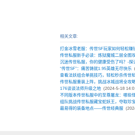
相关文章:
打金冰雪老服：传世SF玩家如何轻松赚
传世私服新手必读：炼狱魔城二层全图
沉迷传世私服，你的健康受伤了吗？-探
“传世SF”：痛苦铸就1.95英雄无尽快乐
(
查看法妖组合单挑技巧，轻松秒杀传世私
传世私服重装上阵，挑战冰城战将全攻
176谈谈法师升级之地
(2024-5-18 14:0
不同版本传世私服中的至尊屠龙：哪些
组队挑战传世私服藏宝蛇妖王，夺取珍
最易得的装备地点——传世经典服
(2024