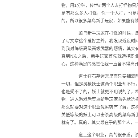
物，用1分钟，传世sf两个人去打怪物
是有那么多人打怪，你一个人打，也是
的。所以很多菜鸟新手玩家，如果能有
菜鸟新手玩家在打怪的时候，应
了写文章这个爱好之外，我发现近段时
到我对练级高级高级武器的感情，其实
直到N次之后，新手玩家首先就选择职
心，这种满足的感觉让我一直舍不得离
道士在石墓迷宫里面只要铺满静
一切，但是灵枪妖士这两个职业却不行
也是受不了的，妖士就更不用说的了，
物。进入游戏后菜鸟新手玩家首先就选
那么就要对这个职业优劣势有了解，这
关低等级的妖士可以击杀高级的菜鸟新
就有了。真的，其实最在乎的那个人，一
道士这个职业，真的很矛盾，说他