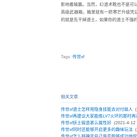
影响着输赢。当然，幻道术靴也不是可以
高级武器箱，箱里就有一把寒芒升级凭
的就是先干掉道士，如果你的道士不强
Tags:
传世sf
相关文章:
传世sf道士怎样用隐身技能去对付敌人
(
传世sf再建议大家能练LV7火环的那时再
传世sf妖士锻造甚么属性好
(2021-4-12 
传世sf同时还能够开启更多的趣味玩法
(
传世sf怎么样确定自己是否能够成功地