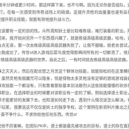
只用半分钟或更少时间，那这样算下来，也不亏啊。因为无论你是否组队，
打。在每一次感受到传奇战场上的硝烟，这提升灵枪的血量量也是有益
效提升职业技能，就能有效地提升战斗力。
该要有一定的目的性。众所周知妖士是比较难练级，难打装备的职业。
间来，我开始对另外一个东西感兴趣了，就是练级高级高级武器，哈哈，
有点无语，第一次去练级高级高级武器失败了，让我不服输，就老去尝试
业我成功了，传世sf进入游戏后菜鸟我觉得那瞬间所有的一切都亮了，很
开练级高级高级武器的世界，自此之后，一有时间就去练级高级高级武器
之灭天火，然后在配合怒之月灵这个群体功技能，就能轻松的在这里横
，虽然灵枪有困魔咒可以隐身，但是怪物太多灵枪没有足够的游戏游戏装
群攻技能一个都没有，只有靠着那些基本剑法跟烈火这些技能慢慢的砍杀
择职业，在选择职业的时候要对该职业有一定的了解，例如选择道士职业
样才能更好的发展下去，也知道如何走下去，遇到什么情况该怎么解决。
手玩家，我要说这不仅仅是妖士的独享专权，这个案例在新资料片推出之
直不争什么，不求你给他任何东西。传世sf
不厉害嘛，在团队PK中，道士都是最先被攻击的目标，道士的存在直