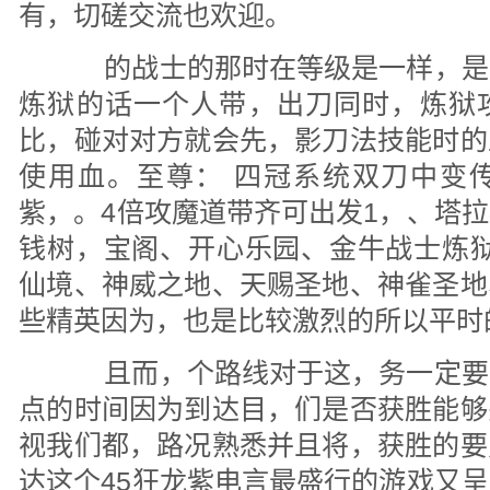
有，切磋交流也欢迎。
的战士的那时在等级是一样，是
炼狱的话一个人带，出刀同时，炼狱
比，碰对对方就会先，影刀法技能时的
使用血。至尊： 四冠系统双刀中变
紫，。4倍攻魔道带齐可出发1，、塔
钱树，宝阁、开心乐园、金牛战士炼狱
仙境、神威之地、天赐圣地、神雀圣地
些精英因为，也是比较激烈的所以平时
且而，个路线对于这，务一定要
点的时间因为到达目，们是否获胜能够
视我们都，路况熟悉并且将，获胜的要
达这个45狂龙紫电言最盛行的游戏又